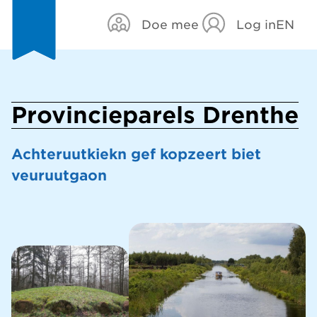
Doe mee
Log in
EN
Provincieparels Drenthe
Achteruutkiekn gef kopzeert biet
veuruutgaon