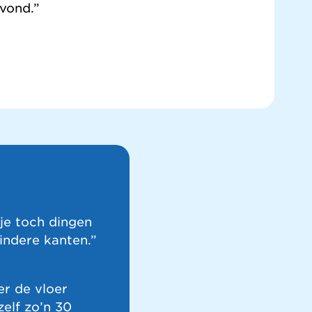
vond.”
je toch dingen
indere kanten.”
er de vloer
zelf zo’n 30