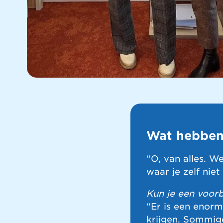
Wat hebben 
“O, van alles. W
waar je zelf nie
Kun je een voor
“Er is een enorm
krijgen. Sommige