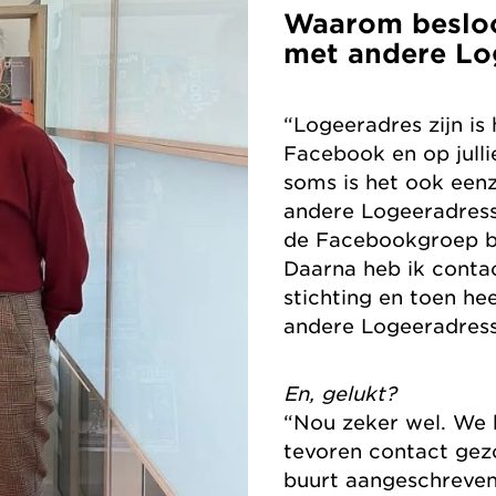
Waarom besloo
met andere Lo
“Logeeradres zijn is 
Facebook en op julli
soms is het ook een
andere Logeeradresse
de Facebookgroep be
Daarna heb ik conta
stichting en toen hee
andere Logeeradress
En, gelukt?
“Nou zeker wel. We
tevoren contact gez
buurt aangeschreven