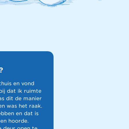
?
thuis en vond
ij dat ik ruimte
as dit de manier
en was het raak.
ebben en dat is
sen hoorde.
e deur open te