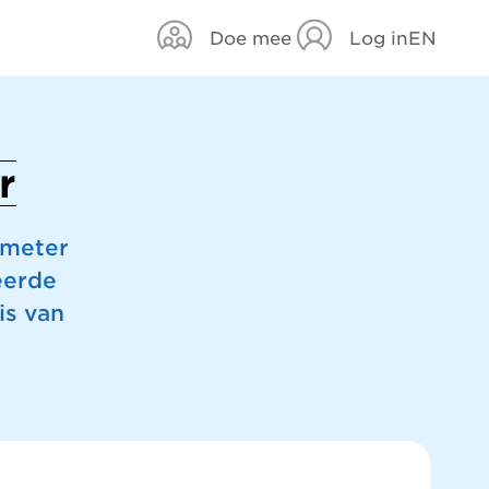
Doe mee
Log in
EN
r
ometer
eerde
is van