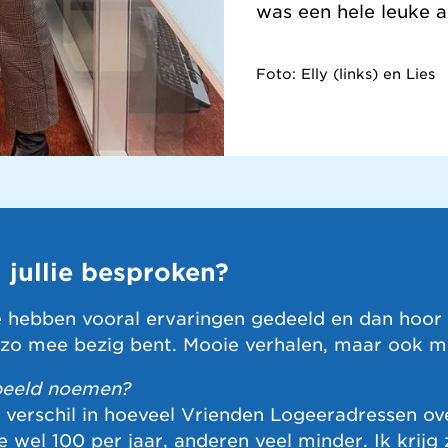
was een hele leuke a
Foto: Elly (links) en Lies
jullie besproken?
e hebben vooral ervaringen gedeeld en dan hoor 
t zo mee bezig bent. Mooie verhalen, maar ook m
beeld noemen?
 verschil in hoeveel Vrienden Logeeradressen ov
 wel 100 per jaar, anderen veel minder. Ik krijg 