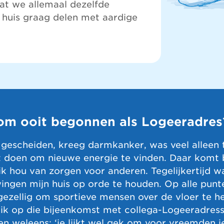
at we allemaal dezelfde
 huis graag delen met aardige
om ooit begonnen als Logeeradres
 gescheiden, kreeg darmkanker, was veel alleen 
t doen om nieuwe energie te vinden. Daar komt b
ik hou van zorgen voor anderen. Tegelijkertijd w
ngen mijn huis op orde te houden. Op alle punt
 gezellig om sportieve mensen over de vloer te h
 ik op die bijeenkomst met collega-Logeeradres
 weleens: ‘je lijkt wel gek om voor vreemden j