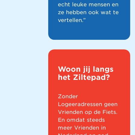
echt leuke mensen en
ze hebben ook wat te
vertellen.”
Woon jij langs
het Ziltepad?
Zonder
Logeeradressen geen
Vrienden op de Fiets.
En omdat steeds
meer Vrienden in