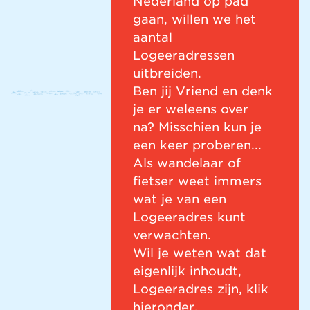
Nederland op pad
gaan, willen we het
aantal
Logeeradressen
uitbreiden.
Ben jij Vriend en denk
je er weleens over
na? Misschien kun je
een keer proberen...
Als wandelaar of
fietser weet immers
wat je van een
Logeeradres kunt
verwachten.
Wil je weten wat dat
eigenlijk inhoudt,
Logeeradres zijn, klik
hieronder.