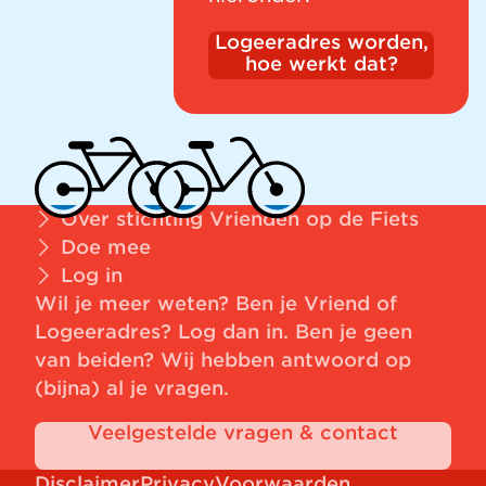
Logeeradres worden,
hoe werkt dat?
Over stichting Vrienden op de Fiets
Doe mee
Log in
Wil je meer weten? Ben je Vriend of
Logeeradres?
Log dan in
. Ben je geen
van beiden? Wij hebben antwoord op
(bijna) al je vragen.
Veelgestelde vragen & contact
Disclaimer
Privacy
Voorwaarden