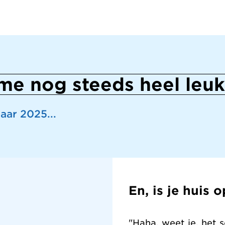
 me nog steeds heel leuk
aar 2025...
En, is je huis
"Haha, weet je, het 