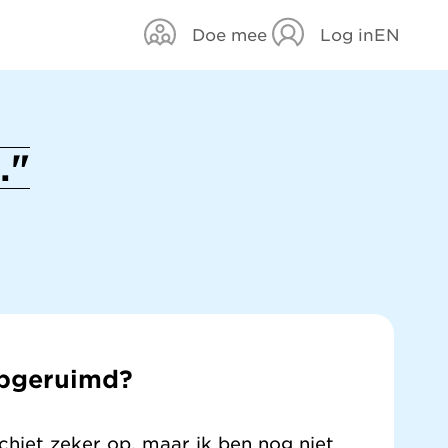
Doe mee
Log in
EN
."
 opgeruimd?
schiet zeker op, maar ik ben nog niet