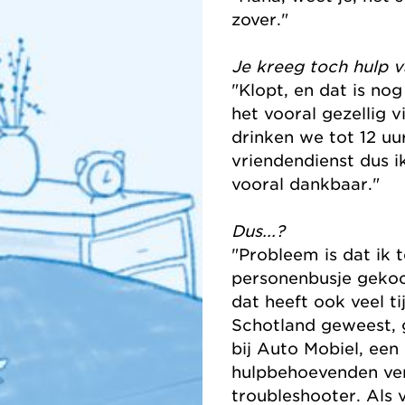
zover."
Je kreeg toch hulp v
"Klopt, en dat is no
het vooral gezellig 
drinken we tot 12 uu
vriendendienst dus i
vooral dankbaar."
Dus...?
"Probleem is dat ik t
personenbusje geko
dat heeft ook veel t
Schotland geweest, g
bij Auto Mobiel, een
hulpbehoevenden ver
troubleshooter. Als 