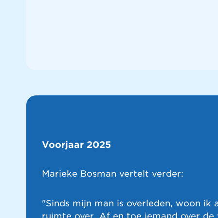
Voorjaar 2025
Marieke Bosman vertelt verder:
"Sinds mijn man is overleden, woon ik a
ruimte over. Af en toe iemand over de v