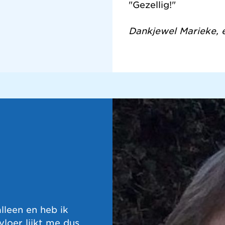
"Gezellig!"
Dankjewel Marieke, e
lleen en heb ik
loer lijkt me dus