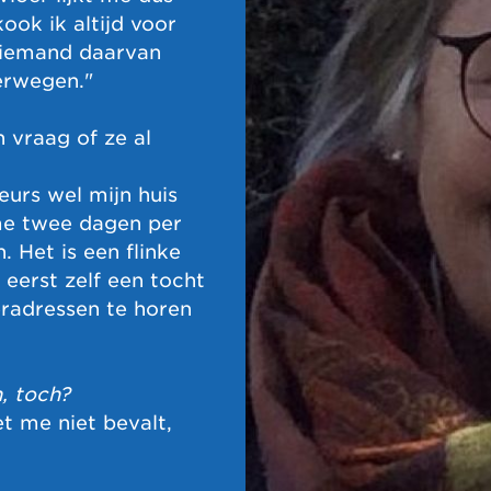
ook ik altijd voor
g iemand daarvan
verwegen."
 vraag of ze al
eurs wel mijn huis
me twee dagen per
 Het is een flinke
 eerst zelf een tocht
radressen te horen
n, toch?
et me niet bevalt,